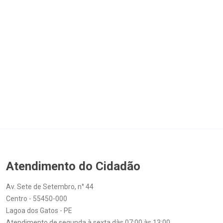
Atendimento do Cidadão
Av. Sete de Setembro, n° 44
Centro - 55450-000
Lagoa dos Gatos - PE
Atendimento de segunda à sexta dàs 07:00 às 13:00
ouvidoria@lagoadosgatos.pe.gov.br
+55 81 3692.1156