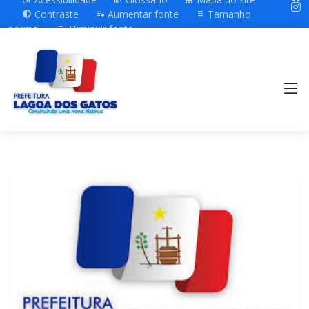
Contraste
Aumentar fonte
Tamanho
normal
Diminuir fonte
Previous
Next