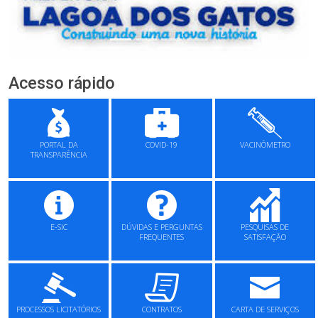
Acesso rápido
PORTAL DA
COVID-19
VACINÔMETRO
TRANSPARÊNCIA
E-SIC
DÚVIDAS E PERGUNTAS
PESQUISAS DE
FREQUENTES
SATISFAÇÃO
PROCESSOS LICITATÓRIOS
CONTRATOS
CARTA DE SERVIÇOS