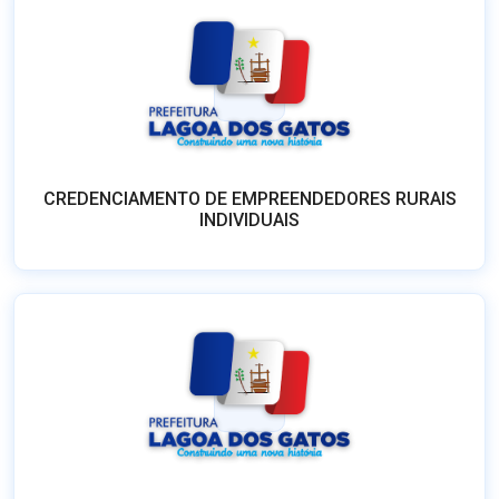
CREDENCIAMENTO DE EMPREENDEDORES RURAIS
INDIVIDUAIS
A Administração Pública do Município de Lagoa dos
Gatos/PE, por meio da Secretaria de Educação, torna
pública a SUSPENSÃO do Chamamento Público nº
001/2025, destinado à aquisição de gêneros alimentícios
da Agricultura Familiar e do Empreendedor Familiar R