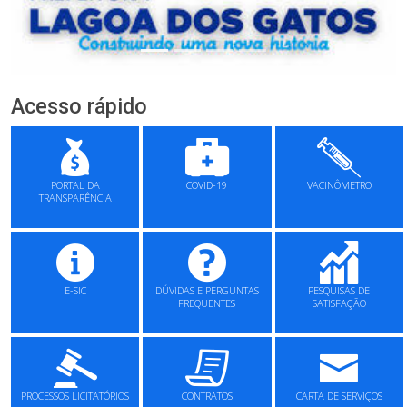
Acesso rápido
PORTAL DA
COVID-19
VACINÔMETRO
TRANSPARÊNCIA
E-SIC
DÚVIDAS E PERGUNTAS
PESQUISAS DE
FREQUENTES
SATISFAÇÃO
PROCESSOS LICITATÓRIOS
CONTRATOS
CARTA DE SERVIÇOS