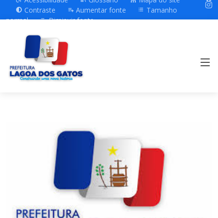
Contraste
Aumentar fonte
Tamanho
normal
Diminuir fonte
Previous
Next