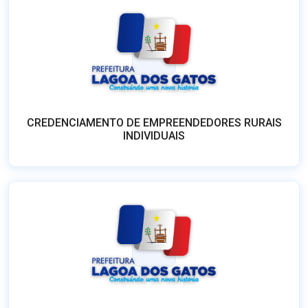
CREDENCIAMENTO DE EMPREENDEDORES RURAIS
INDIVIDUAIS
A Administração Pública do Município de Lagoa dos
Gatos/PE, por meio da Secretaria de Educação, torna
pública a SUSPENSÃO do Chamamento Público nº
001/2025, destinado à aquisição de gêneros alimentícios
da Agricultura Familiar e do Empreendedor Familiar R