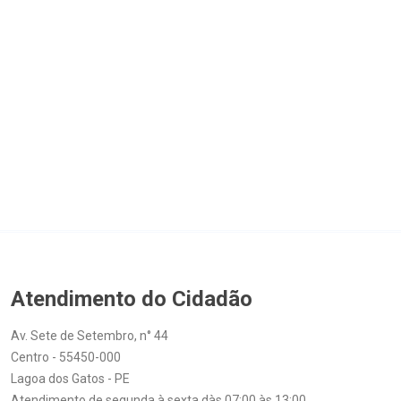
Atendimento do Cidadão
Av. Sete de Setembro, n° 44
Centro - 55450-000
Lagoa dos Gatos - PE
Atendimento de segunda à sexta dàs 07:00 às 13:00
ouvidoria@lagoadosgatos.pe.gov.br
+55 81 3692.1156